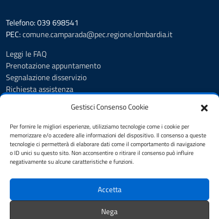
Telefono: 039 698541
PEC:
comune.camparada@pec.regione.lombardia.it
Leggi le FAQ
Prenotazione appuntamento
Segnalazione disservizio
Richiesta assistenza
Feedback
Gestisci Consenso Cookie
Amministrazione trasparente
Albo Pretorio
Per fornire le migliori esperienze, utilizziamo tecnologie come i cookie per
Informativa privacy
memorizzare e/o accedere alle informazioni del dispositivo. Il consenso a queste
tecnologie ci permetterà di elaborare dati come il comportamento di navigazione
Note legali
o ID unici su questo sito. Non acconsentire o ritirare il consenso può influire
Dichiarazione di accessibilità
negativamente su alcune caratteristiche e funzioni.
Cookie Policy (UE)
Accetta
SEGUICI SU
Nega
facebook
Instagram
Whatsapp