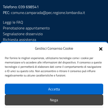
Telefono: 039 698541
PEC:
comune.camparada@pec.regione.lombardia.it
Leggi le FAQ
Prenotazione appuntamento
Segnalazione disservizio
Richiesta assistenza
Feedback
Gestisci Consenso Cookie
Amministrazione trasparente
Albo Pretorio
Per fornire le migliori esperienze, utilizziamo tecnologie come i cookie per
Informativa privacy
memorizzare e/o accedere alle informazioni del dispositivo. Il consenso a queste
tecnologie ci permetterà di elaborare dati come il comportamento di navigazione
Note legali
o ID unici su questo sito. Non acconsentire o ritirare il consenso può influire
Dichiarazione di accessibilità
negativamente su alcune caratteristiche e funzioni.
Cookie Policy (UE)
Accetta
SEGUICI SU
Nega
facebook
Instagram
Whatsapp