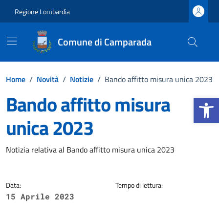
Vai ai contenuti
Vai al footer
Regione Lombardia
Comune di Camparada
Home
/
Novità
/
Notizie
/
Bando affitto misura unica 2023
Bando affitto misura
Apri la b
unica 2023
Dettagli della notizia
Notizia relativa al Bando affitto misura unica 2023
Data:
Tempo di lettura:
15 Aprile 2023