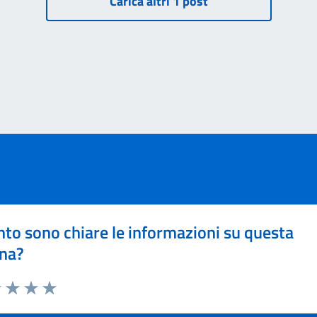
to sono chiare le informazioni su questa
na?
1 stelle su 5
uta 2 stelle su 5
Valuta 3 stelle su 5
Valuta 4 stelle su 5
Valuta 5 stelle su 5