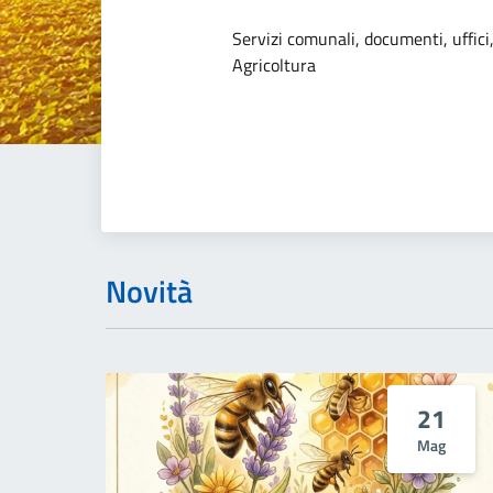
Dettagli dell
Servizi comunali, documenti, uffici,
Agricoltura
Novità
21
Mag