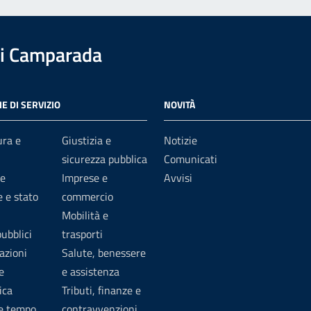
i Camparada
E DI SERVIZIO
NOVITÀ
ura e
Giustizia e
Notizie
sicurezza pubblica
Comunicati
e
Imprese e
Avvisi
 e stato
commercio
Mobilità e
pubblici
trasporti
azioni
Salute, benessere
e
e assistenza
ica
Tributi, finanze e
 e tempo
contravvenzioni