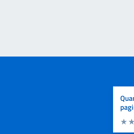
Quan
pagi
Valuta 
Val