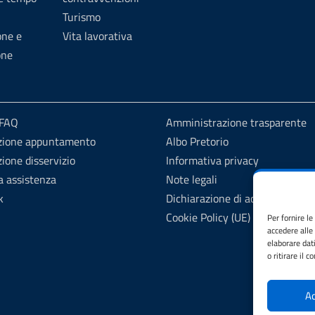
Turismo
one e
Vita lavorativa
one
 FAQ
Amministrazione trasparente
zione appuntamento
Albo Pretorio
ione disservizio
Informativa privacy
a assistenza
Note legali
k
Dichiarazione di accessibilità
Cookie Policy (UE)
Per fornire l
accedere alle
elaborare dat
o ritirare il 
Ac