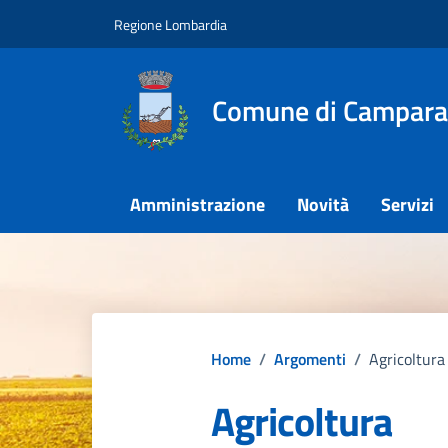
Vai ai contenuti
Vai al footer
Regione Lombardia
Comune di Campar
Amministrazione
Novità
Servizi
Home
/
Argomenti
/
Agricoltura
Agricoltura