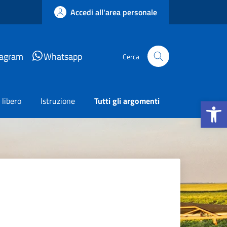
Accedi all'area personale
tagram
Whatsapp
Cerca
Apri la b
libero
Istruzione
Tutti gli argomenti