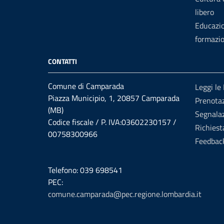
libero
Educazi
formazi
CONTATTI
Comune di Camparada
Leggi le
Piazza Municipio, 1, 20857 Camparada
Prenota
(MB)
Segnalaz
Codice fiscale / P. IVA:03602230157 /
Richiest
00758300966
Feedbac
Telefono: 039 698541
PEC:
comune.camparada@pec.regione.lombardia.it