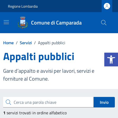
Vai ai contenuti
Vai al footer
Regione Lombardia
Comune di Camparada
Home
/
Servizi
/
Appalti pubblici
Appalti pubblici
Apri la b
Gare d’appalto e avvisi per lavori, servizi e
forniture al Comune.
Esplora tutti i servizi
Cerca una parola chiave
Invio
1
servizi trovati in ordine alfabetico