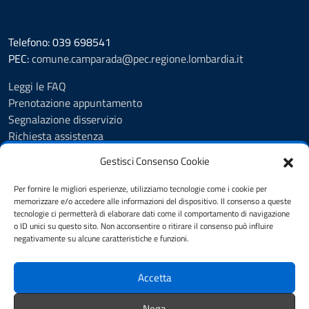
Telefono: 039 698541
PEC:
comune.camparada@pec.regione.lombardia.it
Leggi le FAQ
Prenotazione appuntamento
Segnalazione disservizio
Richiesta assistenza
Feedback
Gestisci Consenso Cookie
Amministrazione trasparente
Albo Pretorio
Per fornire le migliori esperienze, utilizziamo tecnologie come i cookie per
Informativa privacy
memorizzare e/o accedere alle informazioni del dispositivo. Il consenso a queste
tecnologie ci permetterà di elaborare dati come il comportamento di navigazione
Note legali
o ID unici su questo sito. Non acconsentire o ritirare il consenso può influire
Dichiarazione di accessibilità
negativamente su alcune caratteristiche e funzioni.
Cookie Policy (UE)
Accetta
SEGUICI SU
Nega