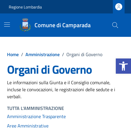
Vai ai contenuti
Vai al footer
Regione Lombardia
Comune di Camparada
Home
/
Amministrazione
/
Organi di Governo
Apri la b
Organi di Governo
Le informazioni sulla Giunta e il Consiglio comunale,
incluse le convocazioni, le registrazioni delle sedute e i
verbali.
TUTTA L'AMMINISTRAZIONE
Amministrazione Trasparente
Aree Amministrative