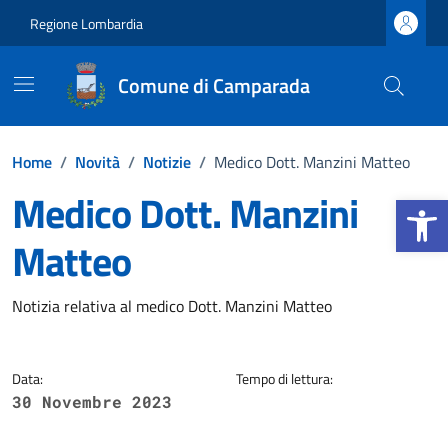
Vai ai contenuti
Vai al footer
Regione Lombardia
Comune di Camparada
Home
/
Novità
/
Notizie
/
Medico Dott. Manzini Matteo
Medico Dott. Manzini
Apri la b
Matteo
Dettagli della notizia
Notizia relativa al medico Dott. Manzini Matteo
Data:
Tempo di lettura:
30 Novembre 2023