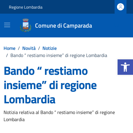
Vai ai contenuti
Vai al footer
Regione Lombardia
Comune di Camparada
Home
/
Novità
/
Notizie
/
Bando “ restiamo insieme” di regione Lombardia
Apri la b
Bando “ restiamo
insieme” di regione
Lombardia
Dettagli della notizia
Notizia relativa al Bando “ restiamo insieme” di regione
Lombardia