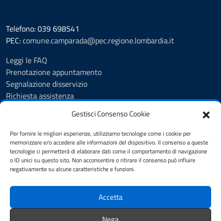
Telefono: 039 698541
PEC:
comune.camparada@pec.regione.lombardia.it
Leggi le FAQ
Prenotazione appuntamento
Segnalazione disservizio
Richiesta assistenza
Feedback
Gestisci Consenso Cookie
Amministrazione trasparente
Albo Pretorio
Per fornire le migliori esperienze, utilizziamo tecnologie come i cookie per
Informativa privacy
memorizzare e/o accedere alle informazioni del dispositivo. Il consenso a queste
tecnologie ci permetterà di elaborare dati come il comportamento di navigazione
Note legali
o ID unici su questo sito. Non acconsentire o ritirare il consenso può influire
Dichiarazione di accessibilità
negativamente su alcune caratteristiche e funzioni.
Cookie Policy (UE)
Accetta
SEGUICI SU
Nega