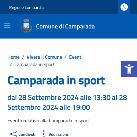
Vai ai contenuti
Vai al footer
Regione Lombardia
Comune di Camparada
Home
/
Vivere il Comune
/
Eventi
Apri la b
/
Camparada in sport
Camparada in sport
dal 28 Settembre 2024 alle 13:30 al 28
Settembre 2024 alle 19:00
Evento relativo alla Camparada in sport
Condividi
Vedi azioni