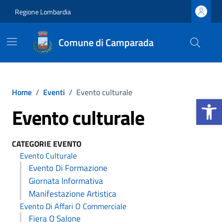
Vai ai contenuti
Vai al footer
Regione Lombardia
Comune di Camparada
Home
/
Eventi
/
Evento culturale
Apri la b
Evento culturale
CATEGORIE EVENTO
Evento Culturale
Evento Di Formazione
Giornata Informativa
Manifestazione Artistica
Evento Di Affari O Commerciale
Fiera O Salone