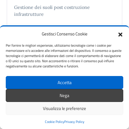
Gestione dei suoli post costruzione
infrastrutture
Accesso all'informazione
Edilizia
Gestisci Consenso Cookie
Energie rinnovabili
Inquinamento
Per fornire le migliori esperienze, utilizziamo tecnologie come i cookie per
memorizzare e/o accedere alle informazioni del dispositivo. Il consenso a queste
Mobilità sostenibile
Parcheggi
tecnologie ci permetterà di elaborare dati come il comportamento di navigazione
o ID unici su questo sito. Non acconsentire o ritirare il consenso può influire
Patrimonio culturale
Piano di sviluppo
negativamente su alcune caratteristiche e funzioni.
Pista ciclabile
Urbanizzazione
Zone pedonali
Accetta
LEGGI DI PIÙ
Nega
Visualizza le preferenze
Cookie Policy
Privacy Policy
15