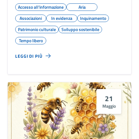
Accesso all'informazione
Aria
Associazioni
In evidenza
Inquinamento
Patrimonio culturale
Sviluppo sostenibile
Tempo libero
LEGGI DI PIÙ
21
Maggio