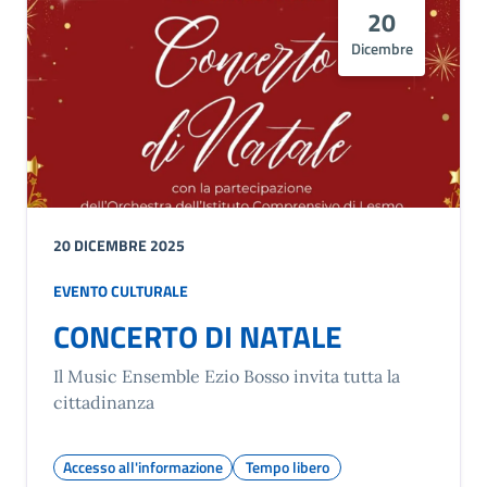
20
Dicembre
20 DICEMBRE 2025
EVENTO CULTURALE
CONCERTO DI NATALE
Il Music Ensemble Ezio Bosso invita tutta la
cittadinanza
Accesso all'informazione
Tempo libero