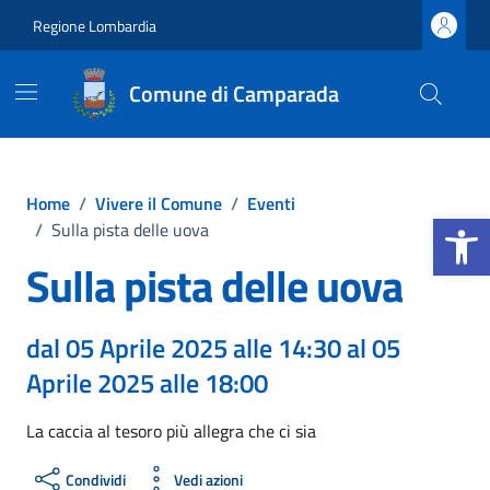
Vai ai contenuti
Vai al footer
Regione Lombardia
Comune di Camparada
Home
/
Vivere il Comune
/
Eventi
Apri la b
/
Sulla pista delle uova
Sulla pista delle uova
dal 05 Aprile 2025 alle 14:30 al 05
Aprile 2025 alle 18:00
La caccia al tesoro più allegra che ci sia
Condividi
Vedi azioni