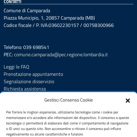
CONTATTI
Comune di Camparada
Piazza Municipio, 1, 20857 Camparada (MB)
Codice fiscale / P. IVA:03602230157 / 00758300966
Telefono: 039 698541
PEC:
comune.camparada@pec.regione.lombardia.it
Leggi le FAQ
Prenotazione appuntamento
Segnalazione disservizio
Richiesta assistenza
Feedback
Gestisci Consenso Cookie
Amministrazione trasparente
Albo Pretorio
Per fornire le migliori esperienze, utilizziamo tecnologie come i cookie per
Informativa privacy
memorizzare e/o accedere alle informazioni del dispositivo. Il consenso a queste
tecnologie ci permetterà di elaborare dati come il comportamento di navigazione
Note legali
o ID unici su questo sito. Non acconsentire o ritirare il consenso può influire
Dichiarazione di accessibilità
negativamente su alcune caratteristiche e funzioni.