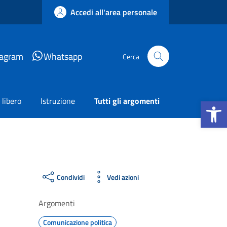
Accedi all'area personale
tagram
Whatsapp
Cerca
Apri la b
libero
Istruzione
Tutti gli argomenti
Condividi
Vedi azioni
Argomenti
Comunicazione politica