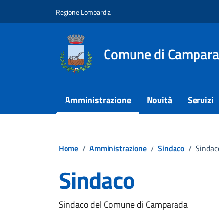
Vai ai contenuti
Vai al footer
Regione Lombardia
Comune di Campar
Amministrazione
Novità
Servizi
Home
/
Amministrazione
/
Sindaco
/
Sindac
Sindaco
Sindaco del Comune di Camparada