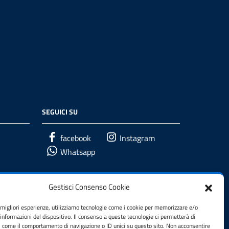
SEGUICI SU
facebook
Instagram
Whatsapp
Gestisci Consenso Cookie
e migliori esperienze, utilizziamo tecnologie come i cookie per memorizzare e/o
 informazioni del dispositivo. Il consenso a queste tecnologie ci permetterà di
i come il comportamento di navigazione o ID unici su questo sito. Non acconsentire