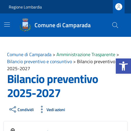
Vai ai contenuti
Vai al footer
Regione Lombardia
Comune di Camparada
Comune di Camparada
>
Amministrazione Trasparente
>
Apri la b
Bilancio preventivo e consuntivo
>
Bilancio preventivo
2025-2027
Bilancio preventivo
2025-2027
Condividi
Vedi azioni