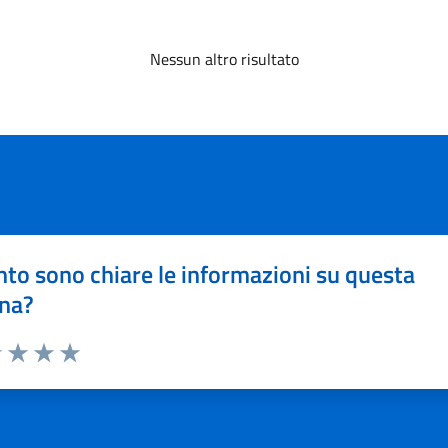
Nessun altro risultato
to sono chiare le informazioni su questa
na?
1 stelle su 5
uta 2 stelle su 5
Valuta 3 stelle su 5
Valuta 4 stelle su 5
Valuta 5 stelle su 5