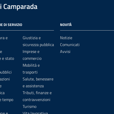
i Camparada
E DI SERVIZIO
NOVITÀ
ura e
Giustizia e
Notizie
sicurezza pubblica
Comunicati
e
Imprese e
Avvisi
 e stato
commercio
Mobilità e
pubblici
trasporti
azioni
Salute, benessere
e
e assistenza
ica
Tributi, finanze e
 e tempo
contravvenzioni
Turismo
one e
Vita lavorativa