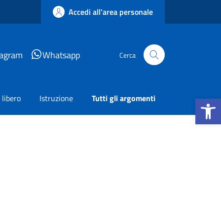
Accedi all'area personale
tagram
Whatsapp
Cerca
Apri la b
libero
Istruzione
Tutti gli argomenti