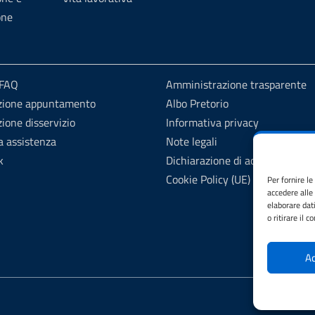
one
 FAQ
Amministrazione trasparente
zione appuntamento
Albo Pretorio
ione disservizio
Informativa privacy
a assistenza
Note legali
k
Dichiarazione di accessibilità
Cookie Policy (UE)
Per fornire l
accedere alle
elaborare dat
o ritirare il 
Ac