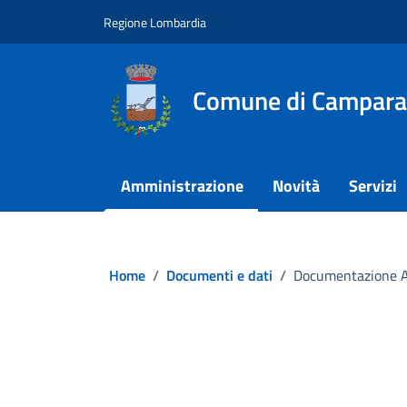
Vai ai contenuti
Vai al footer
Regione Lombardia
Comune di Campar
Amministrazione
Novità
Servizi
Home
/
Documenti e dati
/
Documentazione An