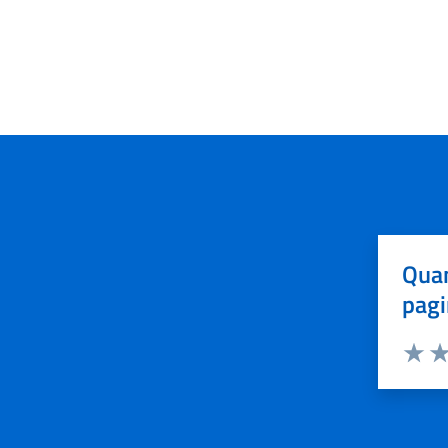
Quan
pagi
Valuta 
Val