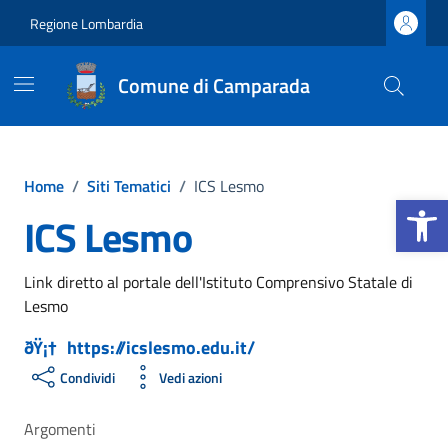
Vai ai contenuti
Vai al footer
Regione Lombardia
Comune di Camparada
Home
/
Siti Tematici
/
ICS Lesmo
Apri la b
ICS Lesmo
Link diretto al portale dell'Istituto Comprensivo Statale di
Lesmo
https://icslesmo.edu.it/
Condividi
Vedi azioni
Argomenti