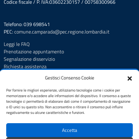
Codice fiscale / P. IVA:03602230157 / 00758300966
Telefono: 039 698541
PEC:
comune.camparada@pec.regione.lombardia.it
Leggi le FAQ
Prenotazione appuntamento
Segnalazione disservizio
Richiesta assistenza
Feedback
Gestisci Consenso Cookie
Amministrazione trasparente
Albo Pretorio
Per fornire le migliori esperienze, utilizziamo tecnologie come i cookie per
Informativa privacy
memorizzare e/o accedere alle informazioni del dispositivo. Il consenso a queste
tecnologie ci permetterà di elaborare dati come il comportamento di navigazione
Note legali
o ID unici su questo sito. Non acconsentire o ritirare il consenso può influire
Dichiarazione di accessibilità
negativamente su alcune caratteristiche e funzioni.
Cookie Policy (UE)
Accetta