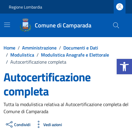
Vai ai contenuti
Vai al footer
Regione Lombardia
Comune di Camparada
Home
/
Amministrazione
/
Documenti e Dati
/
Modulistica
/
Modulistica Anagrafe e Elettorale
Apri la b
/
Autocertificazione completa
Autocertificazione
completa
Dettagli del documento
Tutta la modulistica relativa al Autocertificazione completa del
Comune di Camparada
Condividi
Vedi azioni