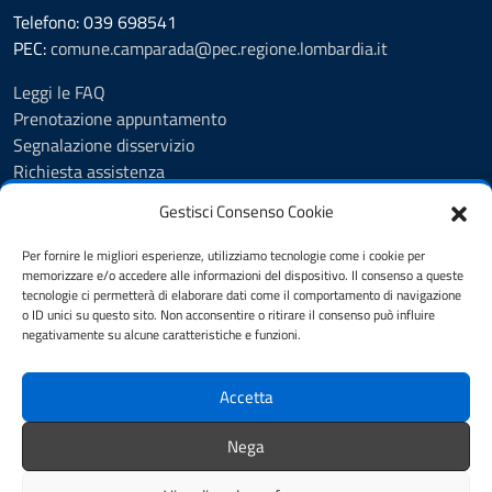
Telefono: 039 698541
PEC:
comune.camparada@pec.regione.lombardia.it
Leggi le FAQ
Prenotazione appuntamento
Segnalazione disservizio
Richiesta assistenza
Feedback
Gestisci Consenso Cookie
Amministrazione trasparente
Albo Pretorio
Per fornire le migliori esperienze, utilizziamo tecnologie come i cookie per
Informativa privacy
memorizzare e/o accedere alle informazioni del dispositivo. Il consenso a queste
tecnologie ci permetterà di elaborare dati come il comportamento di navigazione
Note legali
o ID unici su questo sito. Non acconsentire o ritirare il consenso può influire
Dichiarazione di accessibilità
negativamente su alcune caratteristiche e funzioni.
Cookie Policy (UE)
Accetta
SEGUICI SU
Nega
facebook
Instagram
Whatsapp