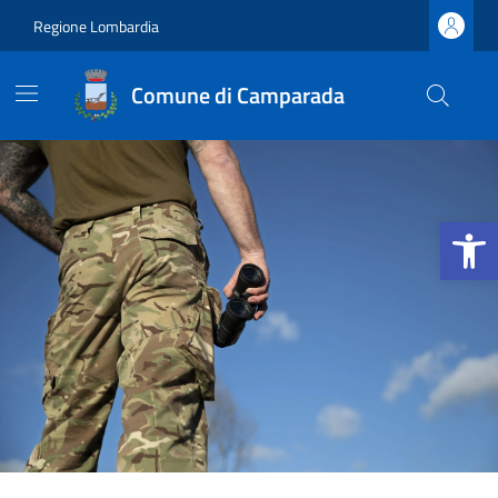
Vai ai contenuti
Vai al footer
Regione Lombardia
Comune di Camparada
Apri la b