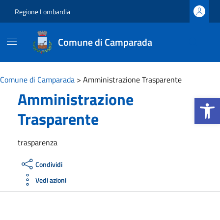
Vai ai contenuti
Vai al footer
Regione Lombardia
Comune di Camparada
Comune di Camparada
>
Amministrazione Trasparente
Amministrazione
Apri la b
Trasparente
trasparenza
Condividi
Vedi azioni