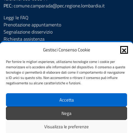
PEC:
comune.camparada@pec.regione.lombardia.it
Leggi le FAQ
Prenotazione appuntamento
Segnalazione disservizio
Richiesta assistenza
Feedback
Gestisci Consenso Cookie
Amministrazione trasparente
Albo Pretorio
Per fornire le migliori esperienze, utilizziamo tecnologie come i cookie per
Informativa privacy
memorizzare e/o accedere alle informazioni del dispositivo. Il consenso a queste
tecnologie ci permetterà di elaborare dati come il comportamento di navigazione
Note legali
o ID unici su questo sito. Non acconsentire o ritirare il consenso può influire
Dichiarazione di accessibilità
negativamente su alcune caratteristiche e funzioni.
Cookie Policy (UE)
Accetta
SEGUICI SU
Nega
facebook
Instagram
Whatsapp
Visualizza le preferenze